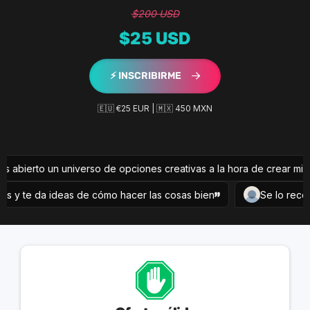
$200 USD
$25 USD
⚡️ INSCRIBIRME
🇪🇺 €25 EUR | 🇲🇽 450 MXN