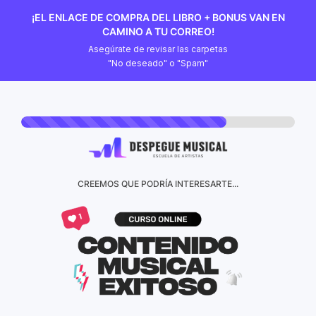
¡EL ENLACE DE COMPRA DEL LIBRO + BONUS VAN EN
CAMINO A TU CORREO!
Asegúrate de revisar las carpetas
"No deseado" o "Spam"
CREEMOS QUE PODRÍA INTERESARTE...