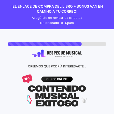
¡EL ENLACE DE COMPRA DEL LIBRO + BONUS VAN EN
CAMINO A TU CORREO!
Asegúrate de revisar las carpetas
"No deseado" o "Spam"
CREEMOS QUE PODRÍA INTERESARTE...