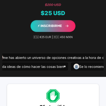
$200 USD
$25 USD
⚡️ INSCRIBIRME
🇪🇺 €25 EUR | 🇲🇽 450 MXN